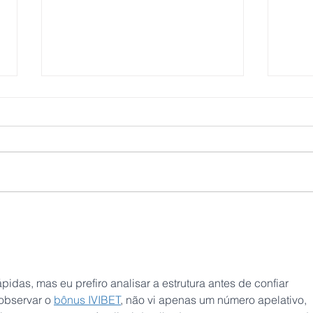
Concurso Público 01/2026
Con
001/
Cam
Paul
das, mas eu prefiro analisar a estrutura antes de confiar 
observar o 
bônus IVIBET
, não vi apenas um número apelativo, 