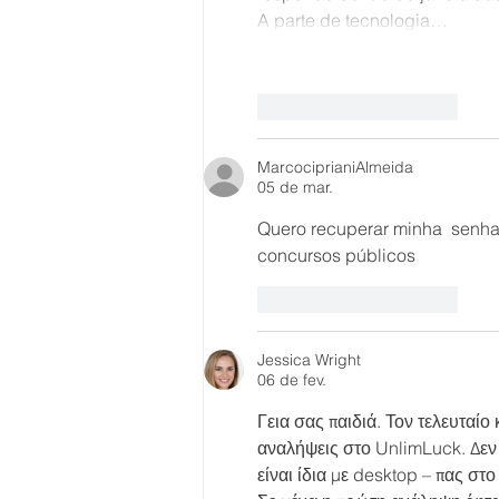
A parte de tecnologia…
Curtir
Responder
MarcociprianiAlmeida
05 de mar.
Quero recuperar minha  senha 
concursos públicos 
Curtir
Responder
Jessica Wright
06 de fev.
Γεια σας παιδιά. Τον τελευταίο
αναλήψεις στο UnlimLuck. Δεν
είναι ίδια με desktop – πας στο