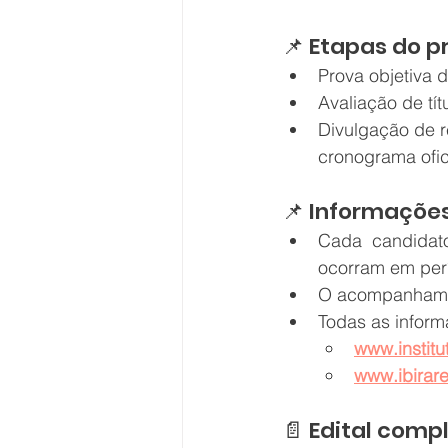
📌 Etapas do p
Prova objetiva de
Avaliação de tít
Divulgação de re
cronograma ofic
📌 Informaçõe
Cada candidat
ocorram em perí
O acompanhamen
Todas as inform
www.institu
www.ibirar
📄 Edital comp