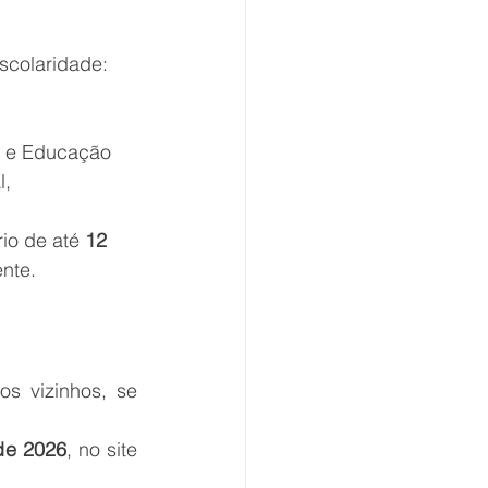
scolaridade:
es e Educação 
, 
io de até 
12 
nte.
os vizinhos, se 
 de 2026
, no site 