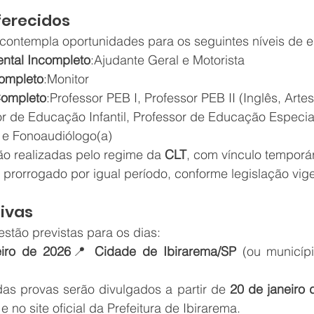
ferecidos
 contempla oportunidades para os seguintes níveis de e
ntal Incompleto
:Ajudante Geral e Motorista
ompleto
:Monitor
Completo
:Professor PEB I, Professor PEB II (Inglês, Art
or de Educação Infantil, Professor de Educação Especial
e Fonoaudiólogo(a)
ão realizadas pelo regime da 
CLT
, com vínculo temporár
 prorrogado por igual período, conforme legislação vige
tivas
estão previstas para os dias:
iro de 2026
📍 
Cidade de Ibirarema/SP
 (ou municípi
das provas serão divulgados a partir de 
20 de janeiro
 no site oficial da Prefeitura de Ibirarema.