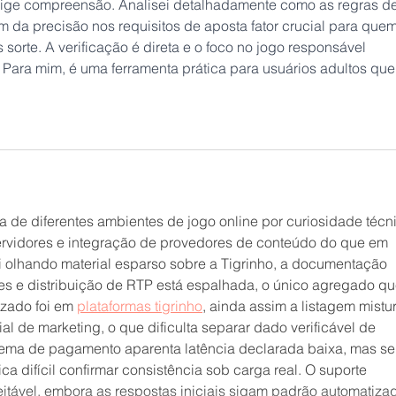
ige compreensão. Analisei detalhadamente como as regras de
 da precisão nos requisitos de aposta fator crucial para quem
sorte. A verificação é direta e o foco no jogo responsável 
Para mim, é uma ferramenta prática para usuários adultos que
 de diferentes ambientes de jogo online por curiosidade técni
ervidores e integração de provedores de conteúdo do que em 
i olhando material esparso sobre a Tigrinho, a documentação 
es e distribuição de RTP está espalhada, o único agregado qu
zado foi em 
plataformas tigrinho
, ainda assim a listagem mistur
l de marketing, o que dificulta separar dado verificável de 
tema de pagamento aparenta latência declarada baixa, mas s
fica difícil confirmar consistência sob carga real. O suporte 
itável, embora as respostas iniciais sigam padrão automatizad