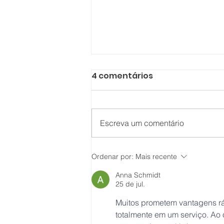
4 comentários
Escreva um comentário
Prefeitura de Ipaussu -
Ordenar por:
Mais recente
Concurso Público 01/2026
Anna Schmidt
25 de jul.
Muitos prometem vantagens rápi
totalmente em um serviço. Ao 