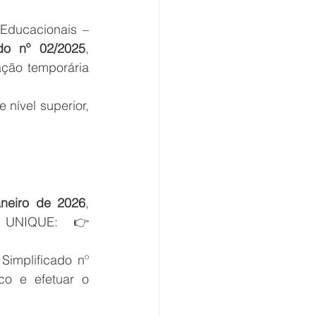
O Instituto de Estudos Unidos pela Qualificação de Pesquisas Sociais e Educacionais – 
ado nº 02/2025
, 
ação temporária 
 nível superior, 
neiro de 2026
, 
exclusivamente pela internet, no site oficial do Instituto UNIQUE:👉 
implificado nº 
co e efetuar o 