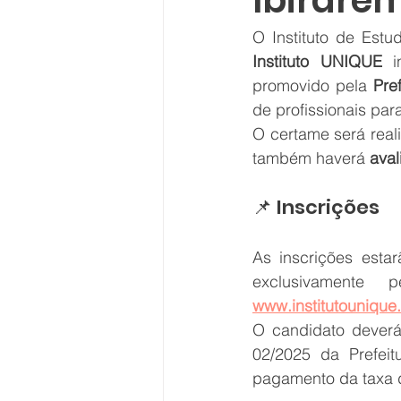
Ibirare
Instituto UNIQUE
 i
promovido pela 
Pre
de profissionais pa
O certame será real
também haverá 
aval
📌 Inscrições
As inscrições estar
www.institutounique.
O candidato deverá 
02/2025 da Prefeitu
pagamento da taxa d