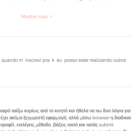
Mostrar mais
quando m  inscrevi pra  k  eu  posso estar realizando outros 
 καιρό παίζω κυρίως από το κινητό και ήθελα να πω δυο λόγια για 
 έχει ακόμα ξεχωριστή εφαρμογή, αλλά μέσω browser η διαδικασ
 προφίλ, επιλέγεις μέθοδο, βάζεις ποσό και πατάς submit.